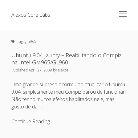
open
Alexos Core Labs
menu
Sidebar
Search
Brazilian Security Blogs Network
Tag:
gm965
Cursos
Github
Ubuntu 9.04 Jaunty – Reabilitando o Compiz
Recent Posts
na Intel GM965/GL960
Linkedin
Published
April 27, 2009
by
alexos
Nullbyte Security Conference
Tecsec Podcast #114 – A HISTÓRIA DA NULLBYTE
SECURITY CONFERENCE
Uma grande supresa ocorreu ao atualizar o Ubuntu
Publicações
9.04, simplesmente meu Compiz parou de funcionar.
Mitigando tráfego malicioso originado da rede TOR
Security Advisories
Não tenho muitos efeitos habilitados nele, mas
[Capacite] Linux – Comandos Básicos 2
gosto de dar…
Tools
[Capacite] Linux – Comandos Básicos
Ubuntu
Continue Reading
[Capacite] Linux – Conceitos Básicos
9.04
Jaunty