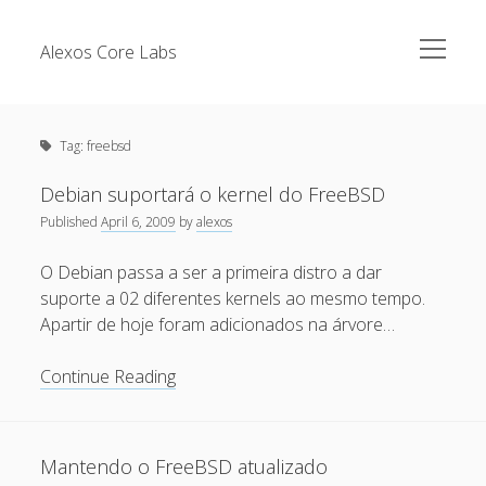
open
Alexos Core Labs
menu
Sidebar
Search
Brazilian Security Blogs Network
Tag:
freebsd
Cursos
Github
Debian suportará o kernel do FreeBSD
Recent Posts
Published
April 6, 2009
by
alexos
Linkedin
Nullbyte Security Conference
Tecsec Podcast #114 – A HISTÓRIA DA NULLBYTE
O Debian passa a ser a primeira distro a dar
SECURITY CONFERENCE
suporte a 02 diferentes kernels ao mesmo tempo.
Publicações
Apartir de hoje foram adicionados na árvore…
Mitigando tráfego malicioso originado da rede TOR
Security Advisories
[Capacite] Linux – Comandos Básicos 2
Debian
Continue Reading
Tools
suportará
[Capacite] Linux – Comandos Básicos
o
[Capacite] Linux – Conceitos Básicos
kernel
Mantendo o FreeBSD atualizado
do