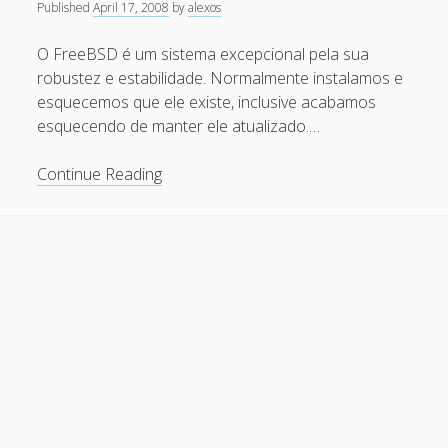
Published
April 17, 2008
by
alexos
FreeBSD
Recent Comments
O FreeBSD é um sistema excepcional pela sua
Maicon Fonseca Zanco
on
Protegendo a console
robustez e estabilidade. Normalmente instalamos e
administrativa contra ataques de brute force
esquecemos que ele existe, inclusive acabamos
esquecendo de manter ele atualizado.…
alexos
on
Protegendo a console administrativa contra
ataques de brute force
Mantendo
Continue Reading
Gilson Camelo
on
Protegendo a console administrativa
o
contra ataques de brute force
FreeBSD
atualizado
tuxtrack
on
Otimizando a detecção de ataques de SQLi
com evasão do Ossec HIDS
Rafael Gomes
on
Nginx – Implantação e hardening do
nginx no Debian
Archives
September 2024