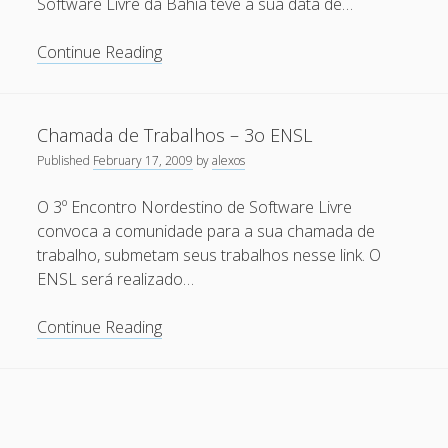
Software Livre da Bahia teve a sua data de…
Recent Comments
Chamada
Continue Reading
Maicon Fonseca Zanco
on
Protegendo a console
de
administrativa contra ataques de brute force
Trabalhos
–
alexos
on
Protegendo a console administrativa contra
Chamada de Trabalhos – 3o ENSL
3o.
ataques de brute force
Published
February 17, 2009
by
alexos
Encontro
Gilson Camelo
on
Protegendo a console administrativa
Nordestino
O 3º Encontro Nordestino de Software Livre
contra ataques de brute force
de
convoca a comunidade para a sua chamada de
Software
tuxtrack
on
Otimizando a detecção de ataques de SQLi
trabalho, submetam seus trabalhos nesse link. O
Livre
com evasão do Ossec HIDS
ENSL será realizado…
Rafael Gomes
on
Nginx – Implantação e hardening do
Chamada
nginx no Debian
Continue Reading
de
Trabalhos
Archives
–
3o
September 2024
ENSL