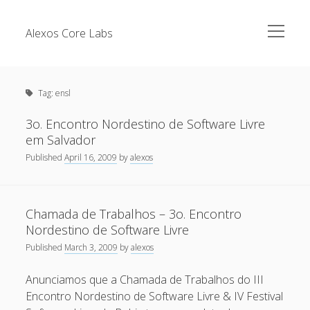
open
Alexos Core Labs
menu
Sidebar
Search
Brazilian Security Blogs Network
Tag:
ensl
Cursos
Github
3o. Encontro Nordestino de Software Livre
Recent Posts
em Salvador
Linkedin
Published
April 16, 2009
by
alexos
Nullbyte Security Conference
Tecsec Podcast #114 – A HISTÓRIA DA NULLBYTE
SECURITY CONFERENCE
Publicações
Mitigando tráfego malicioso originado da rede TOR
Chamada de Trabalhos – 3o. Encontro
Security Advisories
Nordestino de Software Livre
[Capacite] Linux – Comandos Básicos 2
Tools
Published
March 3, 2009
by
alexos
[Capacite] Linux – Comandos Básicos
Anunciamos que a Chamada de Trabalhos do III
[Capacite] Linux – Conceitos Básicos
Encontro Nordestino de Software Livre & IV Festival