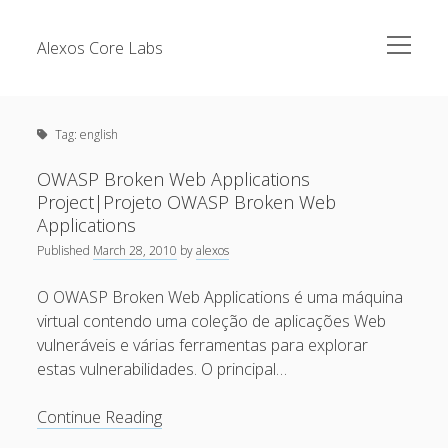
open
Alexos Core Labs
menu
Sidebar
Search
Brazilian Security Blogs Network
Tag:
english
Cursos
Github
OWASP Broken Web Applications
Recent Posts
Project|Projeto OWASP Broken Web
Linkedin
Applications
Nullbyte Security Conference
Tecsec Podcast #114 – A HISTÓRIA DA NULLBYTE
Published
March 28, 2010
by
alexos
SECURITY CONFERENCE
Publicações
O OWASP Broken Web Applications é uma máquina
Mitigando tráfego malicioso originado da rede TOR
Security Advisories
virtual contendo uma coleção de aplicações Web
[Capacite] Linux – Comandos Básicos 2
vulneráveis e várias ferramentas para explorar
Tools
estas vulnerabilidades. O principal…
[Capacite] Linux – Comandos Básicos
[Capacite] Linux – Conceitos Básicos
OWASP
Continue Reading
Broken