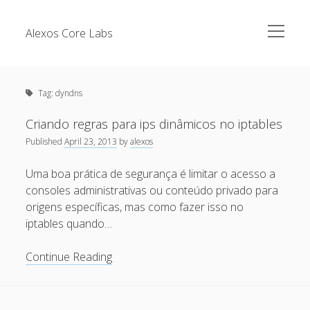
open
Alexos Core Labs
menu
Sidebar
Search
Brazilian Security Blogs Network
Tag:
dyndns
Cursos
Github
Criando regras para ips dinâmicos no iptables
Recent Posts
Published
April 23, 2013
by
alexos
Linkedin
Nullbyte Security Conference
Tecsec Podcast #114 – A HISTÓRIA DA NULLBYTE
Uma boa prática de segurança é limitar o acesso a
SECURITY CONFERENCE
consoles administrativas ou conteúdo privado para
Publicações
origens específicas, mas como fazer isso no
Mitigando tráfego malicioso originado da rede TOR
Security Advisories
iptables quando…
[Capacite] Linux – Comandos Básicos 2
Tools
Criando
Continue Reading
[Capacite] Linux – Comandos Básicos
regras
[Capacite] Linux – Conceitos Básicos
para
ips