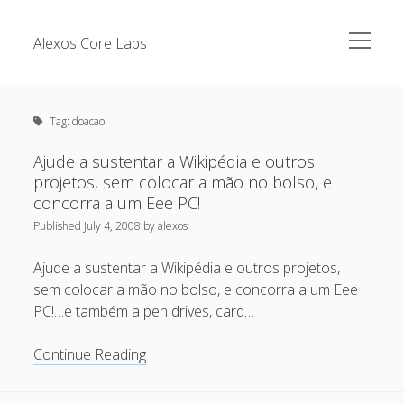
open
Alexos Core Labs
menu
Sidebar
Search
Brazilian Security Blogs Network
Tag:
doacao
Cursos
Github
Ajude a sustentar a Wikipédia e outros
Recent Posts
projetos, sem colocar a mão no bolso, e
Linkedin
concorra a um Eee PC!
Nullbyte Security Conference
Tecsec Podcast #114 – A HISTÓRIA DA NULLBYTE
Published
July 4, 2008
by
alexos
SECURITY CONFERENCE
Publicações
Ajude a sustentar a Wikipédia e outros projetos,
Mitigando tráfego malicioso originado da rede TOR
Security Advisories
sem colocar a mão no bolso, e concorra a um Eee
[Capacite] Linux – Comandos Básicos 2
PC!…e também a pen drives, card…
Tools
[Capacite] Linux – Comandos Básicos
Ajude
Continue Reading
[Capacite] Linux – Conceitos Básicos
a
sustentar