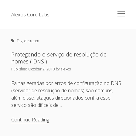
open
Alexos Core Labs
menu
Sidebar
Search
Brazilian Security Blogs Network
Tag:
dnsrecon
Cursos
Github
Protegendo o serviço de resolução de
Recent Posts
nomes ( DNS )
Linkedin
Published
October 2, 2013
by
alexos
Nullbyte Security Conference
Tecsec Podcast #114 – A HISTÓRIA DA NULLBYTE
SECURITY CONFERENCE
Falhas geradas por erros de configuração no DNS
Publicações
(servidor de resolução de nomes) são comuns,
Mitigando tráfego malicioso originado da rede TOR
Security Advisories
além disso, ataques direcionados contra esse
[Capacite] Linux – Comandos Básicos 2
serviço são dificeis de…
Tools
[Capacite] Linux – Comandos Básicos
Protegendo
Continue Reading
[Capacite] Linux – Conceitos Básicos
o
serviço