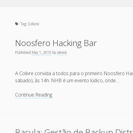
Tag:
Colivre
Noosfero Hacking Bar
Published
May 1, 2010
by
alexos
A Colivre convida a todos para o primeiro Noosfero Ha
sábado), às 14h. NHB é um evento lúdico, onde…
Noosfero
Continue Reading
Hacking
Bar
Bacula: Gestão de Backup Distrib