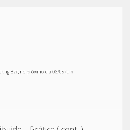
cking Bar, no próximo dia 08/05 (um
uida – Prática ( cont. )