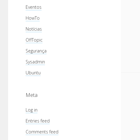
Eventos
HowTo
Notícias
OffTopic
Segurança
Sysadmin
Ubuntu
Meta
Log in
Entries feed
Comments feed