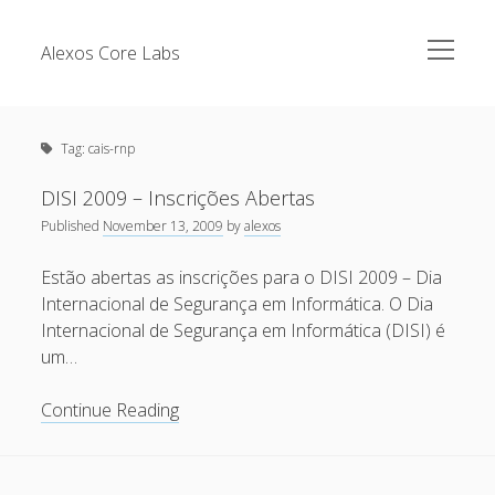
open
Alexos Core Labs
menu
Sidebar
Search
Brazilian Security Blogs Network
Tag:
cais-rnp
Cursos
Github
DISI 2009 – Inscrições Abertas
Recent Posts
Published
November 13, 2009
by
alexos
Linkedin
Nullbyte Security Conference
Tecsec Podcast #114 – A HISTÓRIA DA NULLBYTE
Estão abertas as inscrições para o DISI 2009 – Dia
SECURITY CONFERENCE
Internacional de Segurança em Informática. O Dia
Publicações
Internacional de Segurança em Informática (DISI) é
Mitigando tráfego malicioso originado da rede TOR
Security Advisories
um…
[Capacite] Linux – Comandos Básicos 2
Tools
DISI
Continue Reading
[Capacite] Linux – Comandos Básicos
2009
[Capacite] Linux – Conceitos Básicos
–
Inscrições