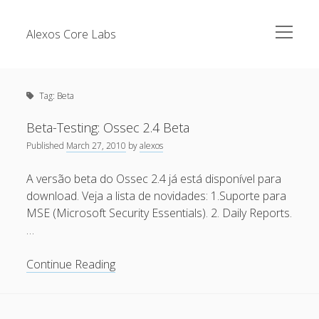
open
Alexos Core Labs
menu
Sidebar
Search
Brazilian Security Blogs Network
Tag:
Beta
Cursos
Github
Beta-Testing: Ossec 2.4 Beta
Recent Posts
Published
March 27, 2010
by
alexos
Linkedin
Nullbyte Security Conference
Tecsec Podcast #114 – A HISTÓRIA DA NULLBYTE
A versão beta do Ossec 2.4 já está disponível para
SECURITY CONFERENCE
download. Veja a lista de novidades: 1.Suporte para
Publicações
MSE (Microsoft Security Essentials). 2. Daily Reports.
Mitigando tráfego malicioso originado da rede TOR
Security Advisories
…
[Capacite] Linux – Comandos Básicos 2
Tools
Beta-
Continue Reading
[Capacite] Linux – Comandos Básicos
Testing:
[Capacite] Linux – Conceitos Básicos
Ossec
2.4