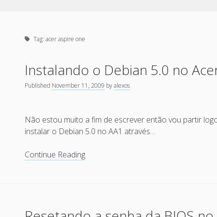
Tag:
acer aspire one
Instalando o Debian 5.0 no Acer
Published
November 11, 2009
by
alexos
Não estou muito a fim de escrever então vou partir l
instalar o Debian 5.0 no AA1 através…
Instalando
Continue Reading
o
Debian
5.0
no
Resetando a senha da BIOS no
Acer