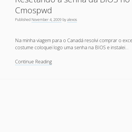
Aspire
Cmospwd
One
(
Published
November 4, 2009
by
alexos
AA1
)
Na minha viagem para o Canadá resolvi comprar o exc
costume coloquei logo uma senha na BIOS e instalei…
Resetando
Continue Reading
a
senha
da
BIOS
no
Acer
Aspire
One
com