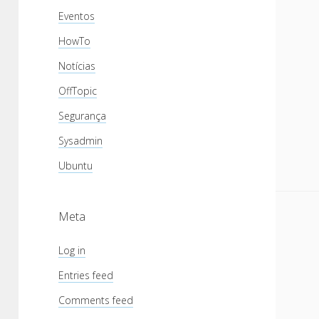
Eventos
HowTo
Notícias
OffTopic
Segurança
Sysadmin
Ubuntu
Meta
Log in
Entries feed
Comments feed