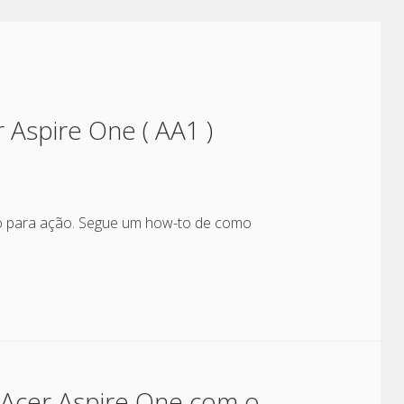
 Aspire One ( AA1 )
ogo para ação. Segue um how-to de como
 Acer Aspire One com o