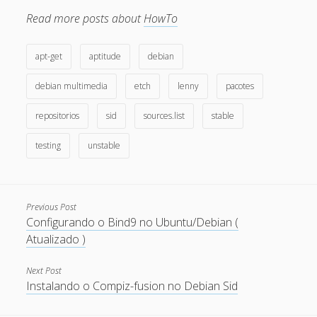
Read more posts about
HowTo
May 2011
April 2011
apt-get
aptitude
debian
March 2011
debian multimedia
etch
lenny
pacotes
February 2011
repositorios
sid
sources.list
stable
January 2011
testing
unstable
December 2010
October 2010
September 2010
Previous Post
Configurando o Bind9 no Ubuntu/Debian (
August 2010
Atualizado )
July 2010
May 2010
Next Post
Instalando o Compiz-fusion no Debian Sid
April 2010