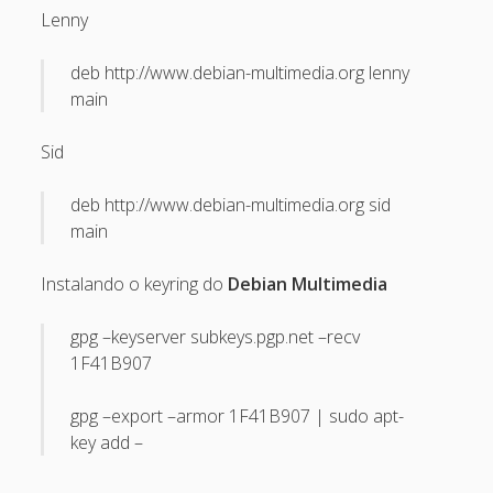
Lenny
May 2013
April 2013
deb http://www.debian-multimedia.org lenny
main
September 2012
August 2012
Sid
July 2012
deb http://www.debian-multimedia.org sid
March 2012
main
February 2012
Instalando o keyring do
Debian Multimedia
January 2012
gpg –keyserver subkeys.pgp.net –recv
November 2011
1F41B907
September 2011
August 2011
gpg –export –armor 1F41B907 | sudo apt-
key add –
July 2011
June 2011