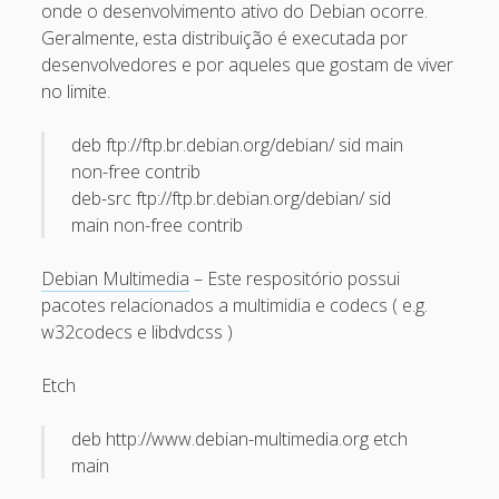
onde o desenvolvimento ativo do Debian ocorre.
April 2022
Geralmente, esta distribuição é executada por
October 2020
desenvolvedores e por aqueles que gostam de viver
no limite.
September 2020
August 2015
deb ftp://ftp.br.debian.org/debian/ sid main
non-free contrib
July 2015
deb-src ftp://ftp.br.debian.org/debian/ sid
December 2014
main non-free contrib
October 2014
Debian Multimedia
– Este respositório possui
September 2014
pacotes relacionados a multimidia e codecs ( e.g.
w32codecs e libdvdcss )
January 2014
November 2013
Etch
October 2013
deb http://www.debian-multimedia.org etch
September 2013
main
June 2013