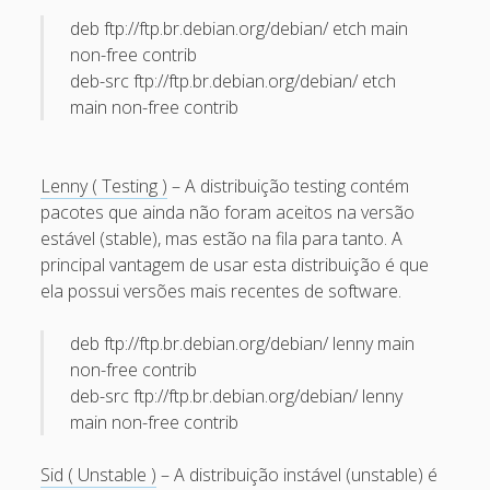
Recent Comments
deb ftp://ftp.br.debian.org/debian/ etch main
non-free contrib
Maicon Fonseca Zanco
on
Protegendo a console
deb-src ftp://ftp.br.debian.org/debian/ etch
administrativa contra ataques de brute force
main non-free contrib
alexos
on
Protegendo a console administrativa contra
ataques de brute force
Lenny ( Testing )
– A distribuição testing contém
Gilson Camelo
on
Protegendo a console administrativa
pacotes que ainda não foram aceitos na versão
contra ataques de brute force
estável (stable), mas estão na fila para tanto. A
principal vantagem de usar esta distribuição é que
tuxtrack
on
Otimizando a detecção de ataques de SQLi
ela possui versões mais recentes de software.
com evasão do Ossec HIDS
Rafael Gomes
on
Nginx – Implantação e hardening do
deb ftp://ftp.br.debian.org/debian/ lenny main
nginx no Debian
non-free contrib
deb-src ftp://ftp.br.debian.org/debian/ lenny
Archives
main non-free contrib
September 2024
Sid ( Unstable )
– A distribuição instável (unstable) é