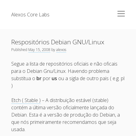
open
Alexos Core Labs
menu
Sidebar
Search
Brazilian Security Blogs Network
Respositórios Debian GNU/Linux
Cursos
Published
May 15, 2008
by
alexos
Github
Recent Posts
Segue a lista de repositórios oficiais e não oficais
Linkedin
para o Debian Gnu/Linux. Havendo problema
Nullbyte Security Conference
Tecsec Podcast #114 – A HISTÓRIA DA NULLBYTE
substitua o
br
por
us
ou a sigla de outro pais ( e.g. pl
SECURITY CONFERENCE
Publicações
)
Mitigando tráfego malicioso originado da rede TOR
Security Advisories
Etch ( Stable )
– A distribuição estável (stable)
[Capacite] Linux – Comandos Básicos 2
Tools
contém a última versão oficialmente lançada do
[Capacite] Linux – Comandos Básicos
Debian. Esta é a versão de produção do Debian, a
que nós primeiramente recomendamos que seja
[Capacite] Linux – Conceitos Básicos
usada.