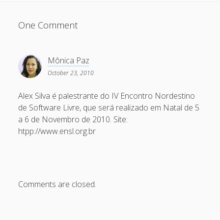
March 2010
February 2010
One Comment
January 2010
December 2009
Mônica Paz
November 2009
October 23, 2010
October 2009
Alex Silva é palestrante do IV Encontro Nordestino
September 2009
de Software Livre, que será realizado em Natal de 5
a 6 de Novembro de 2010. Site:
August 2009
htpp://www.ensl.org.br
July 2009
June 2009
May 2009
Comments are closed.
April 2009
March 2009