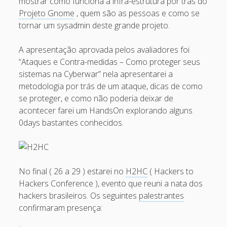
mostrar como funciona a infra-estrutura por trás do
Recent Comments
Projeto Gnome
, quem são as pessoas e como se
tornar um sysadmin deste grande projeto.
Maicon Fonseca Zanco
on
Protegendo a console
administrativa contra ataques de brute force
A apresentação aprovada pelos avaliadores foi
“Ataques e Contra-medidas – Como proteger seus
alexos
on
Protegendo a console administrativa contra
sistemas na Cyberwar” nela apresentarei a
ataques de brute force
metodologia por trás de um ataque, dicas de como
Gilson Camelo
on
Protegendo a console administrativa
se proteger, e como não poderia deixar de
contra ataques de brute force
acontecer farei um HandsOn explorando alguns
0days bastantes conhecidos.
tuxtrack
on
Otimizando a detecção de ataques de SQLi
com evasão do Ossec HIDS
Rafael Gomes
on
Nginx – Implantação e hardening do
nginx no Debian
No final ( 26 a 29 ) estarei no
H2HC
( Hackers to
Hackers Conference ), evento que reuni a nata dos
Archives
hackers brasileiros. Os seguintes
palestrantes
confirmaram presença:
September 2024