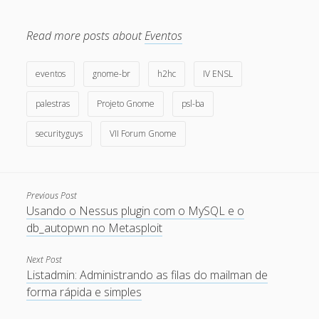
May 2011
Read more posts about
Eventos
April 2011
March 2011
eventos
gnome-br
h2hc
IV ENSL
February 2011
palestras
Projeto Gnome
psl-ba
January 2011
securityguys
VII Forum Gnome
December 2010
October 2010
Previous Post
September 2010
Usando o Nessus plugin com o MySQL e o
August 2010
db_autopwn no Metasploit
July 2010
Next Post
May 2010
Listadmin: Administrando as filas do mailman de
forma rápida e simples
April 2010