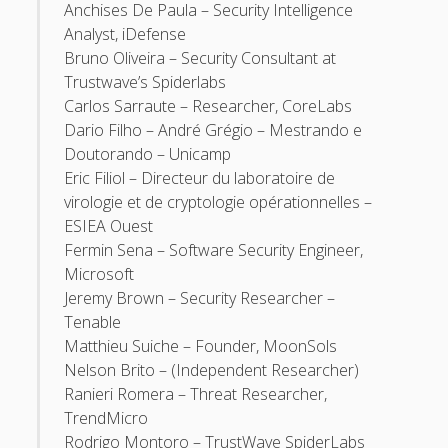
Anchises De Paula – Security Intelligence
April 2022
Analyst, iDefense
October 2020
Bruno Oliveira – Security Consultant at
Trustwave’s Spiderlabs
September 2020
Carlos Sarraute – Researcher, CoreLabs
August 2015
Dario Filho – André Grégio – Mestrando e
Doutorando – Unicamp
July 2015
Eric Filiol – Directeur du laboratoire de
December 2014
virologie et de cryptologie opérationnelles –
ESIEA Ouest
October 2014
Fermin Sena – Software Security Engineer,
September 2014
Microsoft
Jeremy Brown – Security Researcher –
January 2014
Tenable
November 2013
Matthieu Suiche – Founder, MoonSols
Nelson Brito – (Independent Researcher)
October 2013
Ranieri Romera – Threat Researcher,
September 2013
TrendMicro
June 2013
Rodrigo Montoro – TrustWave SpiderLabs