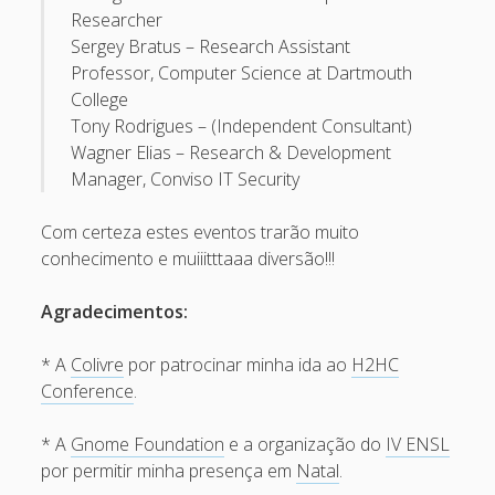
Researcher
May 2013
Sergey Bratus – Research Assistant
April 2013
Professor, Computer Science at Dartmouth
College
September 2012
Tony Rodrigues – (Independent Consultant)
August 2012
Wagner Elias – Research & Development
Manager, Conviso IT Security
July 2012
March 2012
Com certeza estes eventos trarão muito
conhecimento e muiiitttaaa diversão!!!
February 2012
January 2012
Agradecimentos:
November 2011
* A
Colivre
por patrocinar minha ida ao
H2HC
September 2011
Conference
.
August 2011
* A
Gnome Foundation
e a organização do
IV ENSL
July 2011
por permitir minha presença em
Natal
.
June 2011