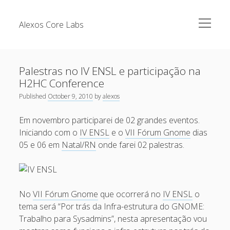
open
Alexos Core Labs
menu
Sidebar
Search
Brazilian Security Blogs Network
Palestras no IV ENSL e participação na
Cursos
H2HC Conference
Github
Published
October 9, 2010
by
alexos
Recent Posts
Linkedin
Em novembro participarei de 02 grandes eventos.
Nullbyte Security Conference
Tecsec Podcast #114 – A HISTÓRIA DA NULLBYTE
Iniciando com o
IV ENSL
e o
VII Fórum Gnome
dias
SECURITY CONFERENCE
Publicações
05 e 06 em
Natal/RN
onde farei 02 palestras.
Mitigando tráfego malicioso originado da rede TOR
Security Advisories
[Capacite] Linux – Comandos Básicos 2
Tools
[Capacite] Linux – Comandos Básicos
No
VII Fórum Gnome
que ocorrerá no
IV ENSL
o
tema será “Por trás da Infra-estrutura do GNOME:
[Capacite] Linux – Conceitos Básicos
Trabalho para Sysadmins”, nesta apresentação vou