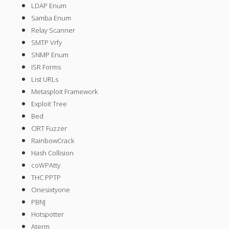
LDAP Enum
April 2022
Samba Enum
October 2020
Relay Scanner
SMTP Vrfy
September 2020
SNMP Enum
August 2015
ISR Forms
List URLs
July 2015
Metasploit Framework
December 2014
Exploit Tree
Bed
October 2014
CIRT Fuzzer
September 2014
RainbowCrack
January 2014
Hash Collision
coWPAtty
November 2013
THC PPTP
October 2013
Onesixtyone
PBNJ
September 2013
Hotspotter
June 2013
Aterm