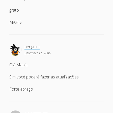
March 2010
grato
February 2010
January 2010
MAPIS
December 2009
November 2009
October 2009
penguim
December 11, 2006
September 2009
August 2009
Olá Mapis,
July 2009
Sim você poderá fazer as atualizações.
June 2009
Forte abraço
May 2009
April 2009
March 2009