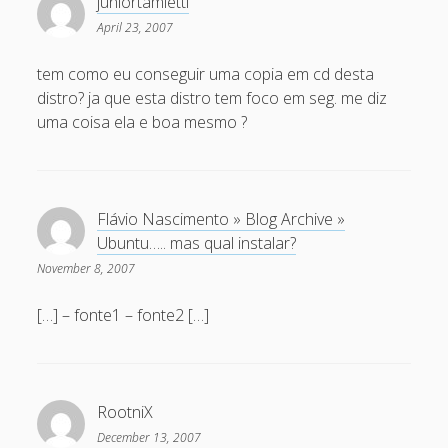
juniortamietti
February 2009
April 23, 2007
January 2009
tem como eu conseguir uma copia em cd desta
December 2008
distro? ja que esta distro tem foco em seg. me diz
November 2008
uma coisa ela e boa mesmo ?
October 2008
September 2008
Flávio Nascimento » Blog Archive »
August 2008
Ubuntu….. mas qual instalar?
July 2008
November 8, 2007
May 2008
[…] – fonte1 – fonte2 […]
April 2008
March 2008
February 2008
RootniX
January 2008
December 13, 2007