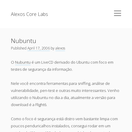
open
Alexos Core Labs
menu
Sidebar
Search
Brazilian Security Blogs Network
Nubuntu
Cursos
Published
April 17, 2006
by
alexos
Github
Recent Posts
Linkedin
O
Nubuntu
é um LiveCD derivado do Ubuntu com foco em
testes de segurança da informação.
Nullbyte Security Conference
Tecsec Podcast #114 – A HISTÓRIA DA NULLBYTE
SECURITY CONFERENCE
Publicações
Nele você encontra ferramentas para sniffing, análise de
Mitigando tráfego malicioso originado da rede TOR
vulnerabilidade, pen-test e outras muito interessantes. Venho
Security Advisories
utilizando o Nubuntu no dia a dia, atualmente a versão para
[Capacite] Linux – Comandos Básicos 2
Tools
download é a Flight6.
[Capacite] Linux – Comandos Básicos
Como o foco é segurança está distro vem bastante limpa com
[Capacite] Linux – Conceitos Básicos
poucos penduricalhos instalados, consegui rodar em um