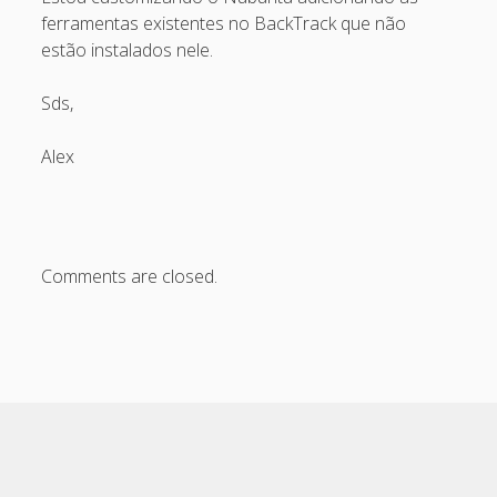
ferramentas existentes no BackTrack que não
November 2006
estão instalados nele.
October 2006
Sds,
September 2006
August 2006
Alex
July 2006
June 2006
May 2006
Comments are closed.
April 2006
Categories
artigos
Capacite