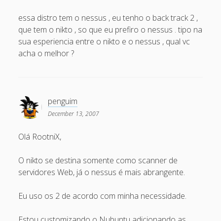
December 2007
essa distro tem o nessus , eu tenho o back track 2 ,
November 2007
que tem o nikto , so que eu prefiro o nessus . tipo na
sua esperiencia entre o nikto e o nessus , qual vc
October 2007
acha o melhor ?
September 2007
August 2007
July 2007
penguim
June 2007
December 13, 2007
May 2007
Olá RootniX,
April 2007
O nikto se destina somente como scanner de
March 2007
servidores Web, já o nessus é mais abrangente.
February 2007
Eu uso os 2 de acordo com minha necessidade.
January 2007
December 2006
Estou customizando o Nubuntu adicionando as