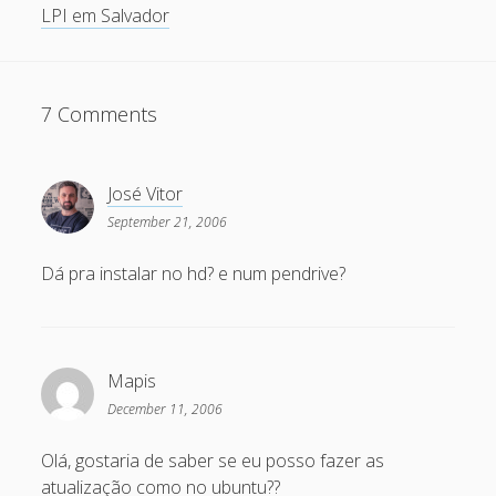
LPI em Salvador
May 2011
April 2011
7 Comments
March 2011
February 2011
January 2011
José Vitor
September 21, 2006
December 2010
October 2010
Dá pra instalar no hd? e num pendrive?
September 2010
August 2010
Mapis
July 2010
December 11, 2006
May 2010
Olá, gostaria de saber se eu posso fazer as
April 2010
atualização como no ubuntu??