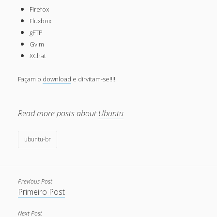
Firefox
May 2013
Fluxbox
April 2013
gFTP
Gvim
September 2012
XChat
August 2012
Façam o
download
e dirvitam-se!!!!
July 2012
March 2012
Read more posts about
Ubuntu
February 2012
January 2012
ubuntu-br
November 2011
September 2011
Previous Post
August 2011
Primeiro Post
July 2011
Next Post
June 2011