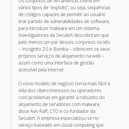
Os conjuntos de ferramentas oferecem
Recent Comments
vários tipos de “exploits”, ou seja, sequências
de códigos capazes de permitir ao usuário
Maicon Fonseca Zanco
on
Protegendo a console
tirar partido de vulnerabilidades de software,
administrativa contra ataques de brute force
para introduzir malware em um sistema.
Investigadores da Seculert descobriram que
alexos
on
Protegendo a console administrativa contra
pelo menos um par desses conjuntos ou kits
ataques de brute force
– Incognito 2.0 e Bomba – oferecem os seus
Gilson Camelo
on
Protegendo a console administrativa
próprios serviços de alojamento na web –
contra ataques de brute force
assim como uma interface de gestão
acessível pela internet.
tuxtrack
on
Otimizando a detecção de ataques de SQLi
com evasão do Ossec HIDS
O novo modelo de negócio torna mais fácil a
Rafael Gomes
on
Nginx – Implantação e hardening do
vida dos cibercriminosos ou operadores
nginx no Debian
com problemas em garantir a robustez do
alojamento de servidores com malware,
Archives
disse Aviv Raff, CTO e co-fundador da
Seculert. A empresa especializou-se no
September 2024
serviço baseado em cloud computing que