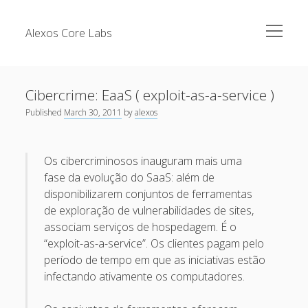
open
Alexos Core Labs
menu
Sidebar
Search
Brazilian Security Blogs Network
Cibercrime: EaaS ( exploit-as-a-service )
Cursos
Published
March 30, 2011
by
alexos
Github
Recent Posts
Linkedin
Os cibercriminosos inauguram mais uma
Nullbyte Security Conference
Tecsec Podcast #114 – A HISTÓRIA DA NULLBYTE
fase da evolução do SaaS: além de
SECURITY CONFERENCE
Publicações
disponibilizarem conjuntos de ferramentas
de exploração de vulnerabilidades de sites,
Mitigando tráfego malicioso originado da rede TOR
Security Advisories
associam serviços de hospedagem. É o
[Capacite] Linux – Comandos Básicos 2
Tools
“exploit-as-a-service”. Os clientes pagam pelo
[Capacite] Linux – Comandos Básicos
período de tempo em que as iniciativas estão
infectando ativamente os computadores.
[Capacite] Linux – Conceitos Básicos