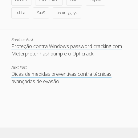
May 2013
psl-ba
SaaS
securityguys
April 2013
September 2012
Previous Post
August 2012
Proteção contra Windows password cracking com
July 2012
Meterpreter hashdump e o Ophcrack
March 2012
Next Post
February 2012
Dicas de medidas preventivas contra técnicas
avançadas de evasão
January 2012
November 2011
September 2011
August 2011
July 2011
June 2011