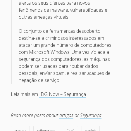
alerta os seus clientes para novos
April 2022
fenômenos de malware, vulnerabilidades e
October 2020
outras ameaças virtuais.
September 2020
O conjunto de ferramentas descoberto
August 2015
destina-se a criminosos interessados em
atacar um grande número de computadores
July 2015
com Microsoft Windows. Uma vez violada a
December 2014
segurança dos computadores, as máquinas
podem ser usadas para roubar dados
October 2014
pessoais, enviar spam, e realizar ataques de
September 2014
negação de serviço…
January 2014
Leia mais em
IDG Now – Segurança
November 2013
October 2013
Read more posts about
artigos
or
Segurança
September 2013
June 2013
cracker
cribercrime
EaaS
exploit